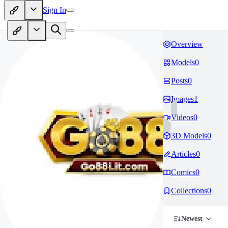
Sign In
Overview
Models
0
Posts
0
Images
1
Videos
0
3D Models
0
Articles
0
Comics
0
Collections
0
Newest