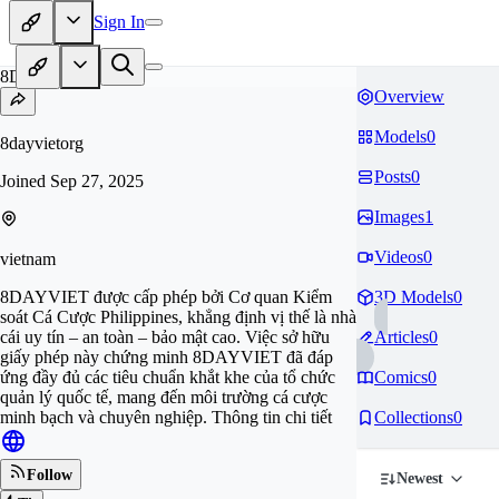
Sign In
8D
Overview
Models
0
8dayvietorg
Posts
0
Joined
Sep 27, 2025
Images
1
Videos
0
vietnam
8DAYVIET được cấp phép bởi Cơ quan Kiểm
3D Models
0
soát Cá Cược Philippines, khẳng định vị thế là nhà
cái uy tín – an toàn – bảo mật cao. Việc sở hữu
Articles
0
giấy phép này chứng minh 8DAYVIET đã đáp
ứng đầy đủ các tiêu chuẩn khắt khe của tổ chức
Comics
0
quản lý quốc tế, mang đến môi trường cá cược
minh bạch và chuyên nghiệp. Thông tin chi tiết
Collections
0
Follow
Newest