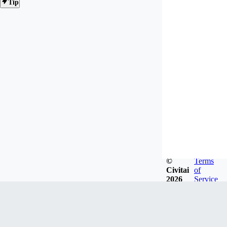
Tip
©
Terms
Civitai
of
2026
Service