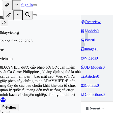
Sign In
8D
Overview
Models
0
8dayvietorg
Posts
0
Joined
Sep 27, 2025
Images
1
Videos
0
vietnam
8DAYVIET được cấp phép bởi Cơ quan Kiểm
3D Models
0
soát Cá Cược Philippines, khẳng định vị thế là nhà
cái uy tín – an toàn – bảo mật cao. Việc sở hữu
Articles
0
giấy phép này chứng minh 8DAYVIET đã đáp
ứng đầy đủ các tiêu chuẩn khắt khe của tổ chức
Comics
0
quản lý quốc tế, mang đến môi trường cá cược
minh bạch và chuyên nghiệp. Thông tin chi tiết
Collections
0
Follow
Newest