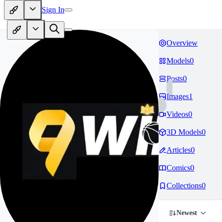
Sign In
Overview
Models
0
Posts
0
Images
1
Videos
0
3D Models
0
Articles
0
Comics
0
Collections
0
Newest