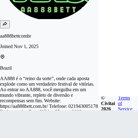
aa888bettcombr
Joined
Nov 1, 2025
Brazil
AA888 é o “reino da sorte”, onde cada aposta
explode como um verdadeiro festival de vitórias.
Ao entrar no AA888, você mergulha em um
mundo vibrante, repleto de diversão e
©
Terms
recompensas sem fim. Website:
Civitai
of
https://aa888bett.com.br/ Telefone: 021943005178
2026
Service
Endereço: Av. Dom Hélder Câmara, 8883 -
Quintino Bocaiúva, Rio de Janeiro - RJ, 21380-
245, Brasil E-mail:
aa888bettcombr@gmail.com