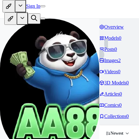
Sign In
Overview
Models
0
Posts
0
Images
2
Videos
0
3D Models
0
Articles
0
Comics
0
Collections
0
Newest