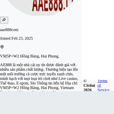
aae888com
Joined
Feb 23, 2025
VM5P+W2 Hồng Bàng, Hai Phong,
AE888 là một nhà cái uy tín được đánh giá với
nhiều sản phẩm chất lượng. Thương hiệu tạo lên
một môi trường cá cược trực tuyến xanh chín,
minh bạch với mọi loại trò chơi như Live casino,
©
Terms
Thể thao, E-spots, Slo Thông tin liên hệ Địa chỉ:
Civitai
of
VM5P+W2 Hồng Bàng, Hai Phong, Vietnam
2026
Service
Email:
aae888.com@gmail.com
Phone:
0923457689 Website: https://aae888.com/
#AE888 #NhaCaiAE888 #AE888Casino
#AE888Bet https:/