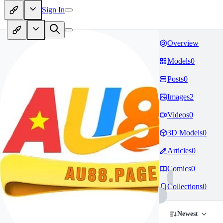
Sign In
Overview
Models
0
Posts
0
Images
2
Videos
0
3D Models
0
Articles
0
Comics
0
Collections
0
Newest