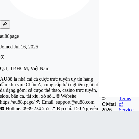
au88page
Joined
Jul 16, 2025
Q.1, TP.HCM, Việt Nam
AU88 là nhà cái cá cược trực tuyến uy tín hàng
đầu khu vực Châu Á, cung cấp trải nghiệm giải trí
đa dạng gồm: cá cược thể thao, casino trực tuyến,
slots, bắn cá, tài xỉu, xổ số... 🌐 Website:
©
Terms
https://au88.page/ 📩 Email:
support@au88.com
Civitai
of
☎️ Hotline: 0939 234 555 📍 Địa chỉ: 150 Nguyễn
2026
Service
Văn Cừ, Nguyễn Cư Trinh, Q.1, TP.HCM, Việt
Nam 🔑 Hashtags: #au88 #nhacaiau88
#au88tructuyen #dangkyau88