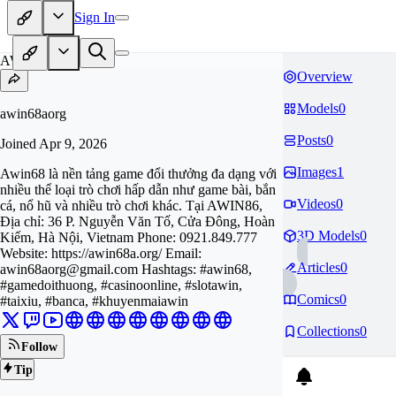
Sign In
AW
Overview
Models
0
awin68aorg
Posts
0
Joined
Apr 9, 2026
Images
1
Awin68 là nền tảng game đổi thưởng đa dạng với
nhiều thể loại trò chơi hấp dẫn như game bài, bắn
Videos
0
cá, nổ hũ và nhiều trò chơi khác. Tại AWIN86,
Địa chỉ: 36 P. Nguyễn Văn Tố, Cửa Đông, Hoàn
3D Models
0
Kiếm, Hà Nội, Vietnam Phone: 0921.849.777
Website: https://awin68a.org/ Email:
Articles
0
awin68aorg@gmail.com
Hashtags: #awin68,
#gamedoithuong, #casinoonline, #slotawin,
Comics
0
#taixiu, #banca, #khuyenmaiawin
Collections
0
Follow
Tip