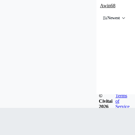
Awin68
Newest
©
Terms
Civitai
of
2026
Service