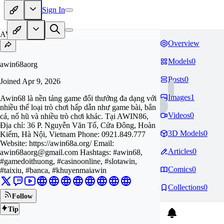
Sign In
AW
Overview
Models
0
awin68aorg
Posts
0
Joined
Apr 9, 2026
Images
1
Awin68 là nền tảng game đổi thưởng đa dạng với
nhiều thể loại trò chơi hấp dẫn như game bài, bắn
Videos
0
cá, nổ hũ và nhiều trò chơi khác. Tại AWIN86,
Địa chỉ: 36 P. Nguyễn Văn Tố, Cửa Đông, Hoàn
3D Models
0
Kiếm, Hà Nội, Vietnam Phone: 0921.849.777
Website: https://awin68a.org/ Email:
Articles
0
awin68aorg@gmail.com
Hashtags: #awin68,
#gamedoithuong, #casinoonline, #slotawin,
Comics
0
#taixiu, #banca, #khuyenmaiawin
Collections
0
Follow
Tip