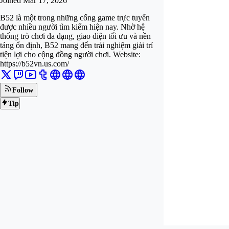
Joined
Mar 17, 2026
B52 là một trong những cổng game trực tuyến
được nhiều người tìm kiếm hiện nay. Nhờ hệ
thống trò chơi đa dạng, giao diện tối ưu và nền
tảng ổn định, B52 mang đến trải nghiệm giải trí
tiện lợi cho cộng đồng người chơi. Website:
https://b52vn.us.com/
Follow
Tip