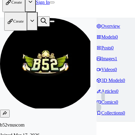
Sign In
Create
Create
Overview
Models
0
Posts
0
Images
1
Videos
0
3D Models
0
Articles
0
Comics
0
Collections
0
b52vnuscom