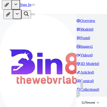
Sign In
Overview
Models
0
Posts
0
Images
1
Videos
0
3D Models
0
Articles
0
Comics
0
Collections
0
Newest