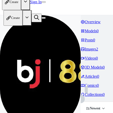
Sign In
Create
Create
Overview
Models
0
Posts
0
Images
2
Videos
0
3D Models
0
Articles
0
Comics
0
Collections
0
Newest