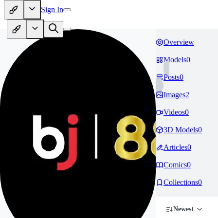
Sign In
Overview
Models
0
Posts
0
Images
2
Videos
0
3D Models
0
Articles
0
Comics
0
Collections
0
Newest