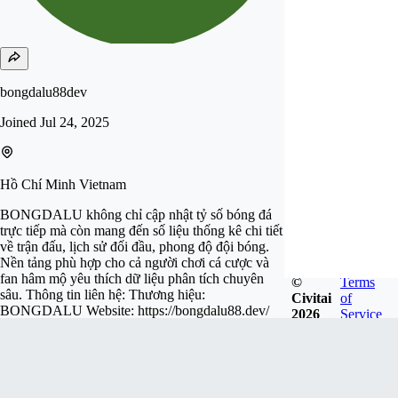
bongdalu88dev
Joined
Jul 24, 2025
Hồ Chí Minh Vietnam
BONGDALU không chỉ cập nhật tỷ số bóng đá
trực tiếp mà còn mang đến số liệu thống kê chi tiết
về trận đấu, lịch sử đối đầu, phong độ đội bóng.
Nền tảng phù hợp cho cả người chơi cá cược và
fan hâm mộ yêu thích dữ liệu phân tích chuyên
©
Terms
sâu. Thông tin liên hệ: Thương hiệu:
Civitai
of
BONGDALU Website: https://bongdalu88.dev/
2026
Service
Follow
Tip