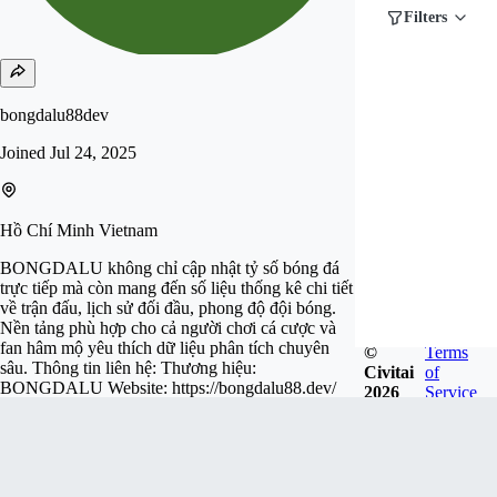
Filters
bongdalu88dev
Joined
Jul 24, 2025
Hồ Chí Minh Vietnam
BONGDALU không chỉ cập nhật tỷ số bóng đá
trực tiếp mà còn mang đến số liệu thống kê chi tiết
về trận đấu, lịch sử đối đầu, phong độ đội bóng.
Nền tảng phù hợp cho cả người chơi cá cược và
fan hâm mộ yêu thích dữ liệu phân tích chuyên
©
Terms
sâu. Thông tin liên hệ: Thương hiệu:
Civitai
of
BONGDALU Website: https://bongdalu88.dev/
2026
Service
Follow
Tip