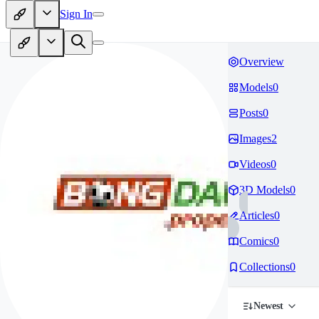
Sign In
Overview
Models
0
Posts
0
Images
2
Videos
0
3D Models
0
Articles
0
Comics
0
Collections
0
Newest