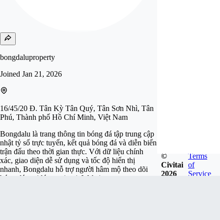
bongdaluproperty
Joined
Jan 21, 2026
16/45/20 Đ. Tân Kỳ Tân Quý, Tân Sơn Nhì, Tân
Phú, Thành phố Hồ Chí Minh, Việt Nam
Bongdalu là trang thông tin bóng đá tập trung cập
nhật tỷ số trực tuyến, kết quả bóng đá và diễn biến
trận đấu theo thời gian thực. Với dữ liệu chính
©
Terms
xác, giao diện dễ sử dụng và tốc độ hiển thị
Civitai
of
nhanh, Bongdalu hỗ trợ người hâm mộ theo dõi
2026
Service
bóng đá mọi lúc, mọi nơi. Website:
https://bongdalu.property/
Follow