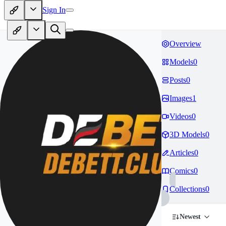
Sign In
Overview
Models
0
Posts
0
Images
1
Videos
0
3D Models
0
Articles
0
Comics
0
Collections
0
Newest