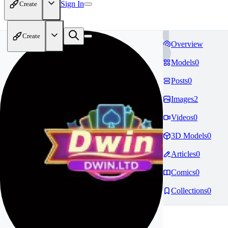
Sign In
Create
Create
Overview
Models
0
Posts
0
Images
2
Videos
0
3D Models
0
Articles
0
Comics
0
Collections
0