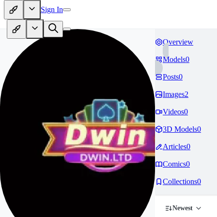
Sign In
Overview
Models
0
Posts
0
Images
2
Videos
0
3D Models
0
Articles
0
Comics
0
Collections
0
Newest