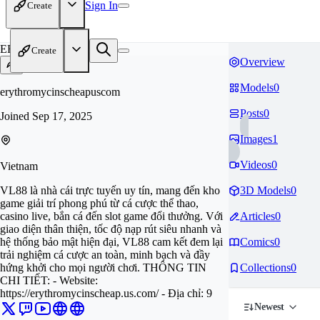
Sign In
Create
ER
Create
Overview
Models
0
erythromycinscheapuscom
Posts
0
Joined
Sep 17, 2025
Images
1
Videos
0
Vietnam
VL88 là nhà cái trực tuyến uy tín, mang đến kho
3D Models
0
game giải trí phong phú từ cá cược thể thao,
casino live, bắn cá đến slot game đổi thưởng. Với
Articles
0
giao diện thân thiện, tốc độ nạp rút siêu nhanh và
hệ thống bảo mật hiện đại, VL88 cam kết đem lại
Comics
0
trải nghiệm cá cược an toàn, minh bạch và đầy
hứng khởi cho mọi người chơi. THÔNG TIN
Collections
0
CHI TIẾT: - Website:
https://erythromycinscheap.us.com/ - Địa chỉ: 9
Newest