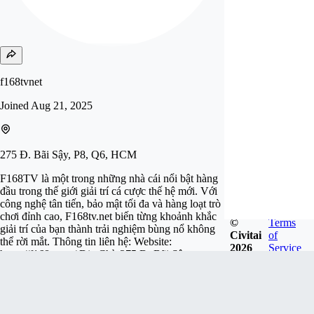
f168tvnet
Joined
Aug 21, 2025
275 Đ. Bãi Sậy, P8, Q6, HCM
F168TV là một trong những nhà cái nổi bật hàng
đầu trong thế giới giải trí cá cược thế hệ mới. Với
công nghệ tân tiến, bảo mật tối đa và hàng loạt trò
chơi đỉnh cao, F168tv.net biến từng khoảnh khắc
©
Terms
giải trí của bạn thành trải nghiệm bùng nổ không
Civitai
of
thể rời mắt. Thông tin liên hệ: Website:
2026
Service
https://f168tv.net/ Địa Chỉ: 275 Đ. Bãi Sậy,
Phường 8, Quận 6, Hồ Chí Minh, Việt Nam
Phone: 0938128764 Mail: co