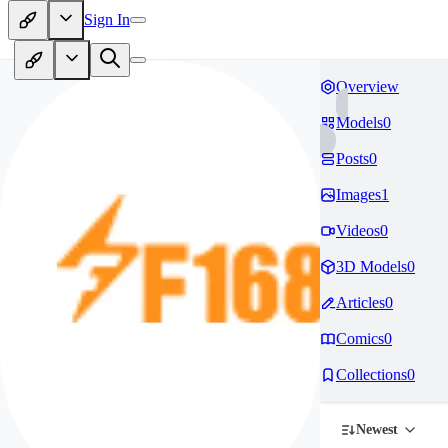
Sign In
Overview
Models
0
Posts
0
Images
1
Videos
0
3D Models
0
Articles
0
Comics
0
Collections
0
Newest