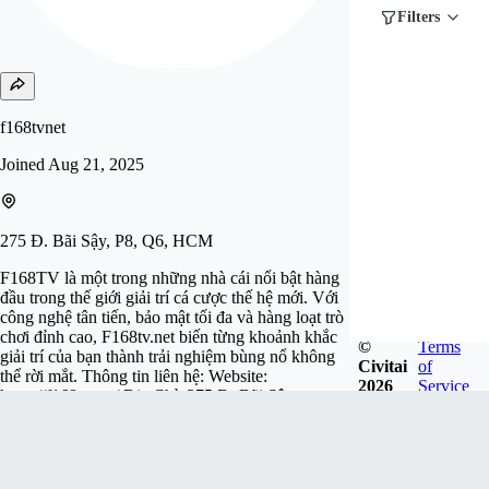
Filters
f168tvnet
Joined
Aug 21, 2025
275 Đ. Bãi Sậy, P8, Q6, HCM
F168TV là một trong những nhà cái nổi bật hàng
đầu trong thế giới giải trí cá cược thế hệ mới. Với
công nghệ tân tiến, bảo mật tối đa và hàng loạt trò
chơi đỉnh cao, F168tv.net biến từng khoảnh khắc
©
Terms
giải trí của bạn thành trải nghiệm bùng nổ không
Civitai
of
thể rời mắt. Thông tin liên hệ: Website:
2026
Service
https://f168tv.net/ Địa Chỉ: 275 Đ. Bãi Sậy,
Phường 8, Quận 6, Hồ Chí Minh, Việt Nam
Phone: 0938128764 Mail: co