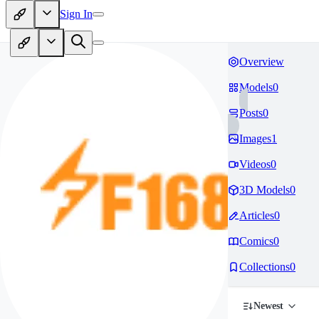
Sign In
Overview
Models
0
Posts
0
Images
1
Videos
0
3D Models
0
Articles
0
Comics
0
Collections
0
Newest