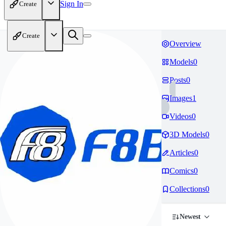
Sign In
Create
Create
Overview
Models
0
Posts
0
Images
1
Videos
0
3D Models
0
Articles
0
Comics
0
Collections
0
Newest