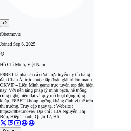
f8betmovie
Joined
Sep 6, 2025
Hồ Chí Minh, Việt Nam
F8BET là nhà cái cá cược trực tuyến uy tín hàng
đầu Châu Á, trực thuộc tập đoàn giải trí lớn mạnh
OKVIP – Liên Minh game trực tuyến top đầu hiện
nay. Với nền tảng pháp lý minh bạch, hệ thống
công nghệ hiện đại và quy mô hoạt động rộng
khắp, F8BET không ngừng khẳng định vị thế trên
thị trường. Truy cập ngay tại : Website :
https://f8bet.movie/ Địa chỉ : 13A Nguyễn Thị
Búp, Hiệp Thành, Quận 12, Hồ