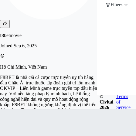
Filters
f8betmovie
Joined
Sep 6, 2025
Hồ Chí Minh, Việt Nam
F8BET là nhà cái cá cược trực tuyến uy tín hàng
đầu Châu Á, trực thuộc tập đoàn giải trí lớn mạnh
OKVIP – Liên Minh game trực tuyến top đầu hiện
nay. Với nền tảng pháp lý minh bạch, hệ thống
©
Terms
công nghệ hiện đại và quy mô hoạt động rộng
Civitai
of
khắp, F8BET không ngừng khẳng định vị thế trên
2026
Service
thị trường. Truy cập ngay tại : Website :
https://f8bet.movie/ Địa chỉ : 13A Nguyễn Thị
Búp, Hiệp Thành, Quận 12, Hồ