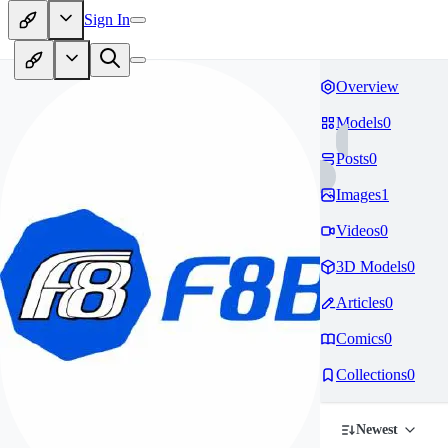
Sign In
Overview
Models
0
Posts
0
Images
1
Videos
0
3D Models
0
Articles
0
Comics
0
Collections
0
Newest