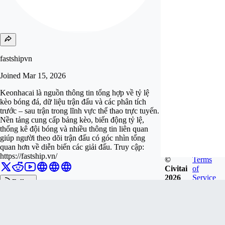
fastshipvn
Joined
Mar 15, 2026
Keonhacai là nguồn thông tin tổng hợp về tỷ lệ
kèo bóng đá, dữ liệu trận đấu và các phân tích
trước – sau trận trong lĩnh vực thể thao trực tuyến.
Nền tảng cung cấp bảng kèo, biến động tỷ lệ,
thống kê đội bóng và nhiều thông tin liên quan
giúp người theo dõi trận đấu có góc nhìn tổng
quan hơn về diễn biến các giải đấu. Truy cập:
https://fastship.vn/
©
Terms
Civitai
of
2026
Service
Follow
Tip