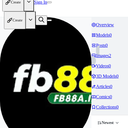
Sign In
Create
Create
Overview
Models
0
Posts
0
Images
2
Videos
0
3D Models
0
Articles
0
Comics
0
Collections
0
Newest