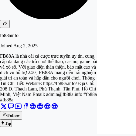
fb88ainfo
Joined
Aug 2, 2025
FB88A là nhà cái cá cược trực tuyến uy tín, cung
cấp đa dạng các trò chơi thể thao, casino, game bài
và xổ số. Với giao diện thân thiện, bảo mật cao và
dịch vụ hỗ trợ 24/7, FB88A mang đến trải nghiệm
giải trí an toàn và hấp dẫn cho người chơi. Thông
Tin Chi Tiết: Website: https://fb88a.info/ Địa Chỉ:
208 Đ. Thạch Lam, Phú Thạnh, Tân Phú, Hồ Chí
Minh, Việt Nam Email:
admin@fb88a.info
#fb88a
#fb88a.
Follow
Tip