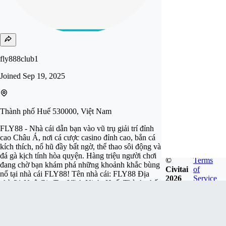
fly888club1
Joined
Sep 19, 2025
Thành phố Huế 530000, Việt Nam
FLY88 - Nhà cái dẫn bạn vào vũ trụ giải trí đỉnh
cao Châu Á, nơi cá cược casino đỉnh cao, bắn cá
kích thích, nổ hũ đầy bất ngờ, thể thao sôi động và
đá gà kịch tính hòa quyện. Hàng triệu người chơi
©
Terms
đang chờ bạn khám phá những khoảnh khắc bùng
Civitai
of
nổ tại nhà cái FLY88! Tên nhà cái: FLY88 Địa
2026
Service
chỉ: 21 Ngô Gia Tự, Vĩnh Ninh, Huế, Thành phố
Huế 530000, Việt Nam Website:
https://www.fly888.club/ Email: