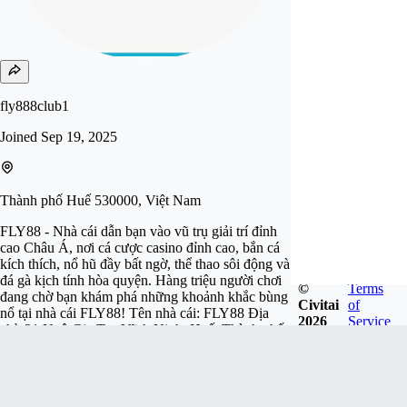
fly888club1
Joined
Sep 19, 2025
Thành phố Huế 530000, Việt Nam
FLY88 - Nhà cái dẫn bạn vào vũ trụ giải trí đỉnh
cao Châu Á, nơi cá cược casino đỉnh cao, bắn cá
kích thích, nổ hũ đầy bất ngờ, thể thao sôi động và
đá gà kịch tính hòa quyện. Hàng triệu người chơi
©
Terms
đang chờ bạn khám phá những khoảnh khắc bùng
Civitai
of
nổ tại nhà cái FLY88! Tên nhà cái: FLY88 Địa
2026
Service
chỉ: 21 Ngô Gia Tự, Vĩnh Ninh, Huế, Thành phố
Huế 530000, Việt Nam Website:
https://www.fly888.club/ Email: