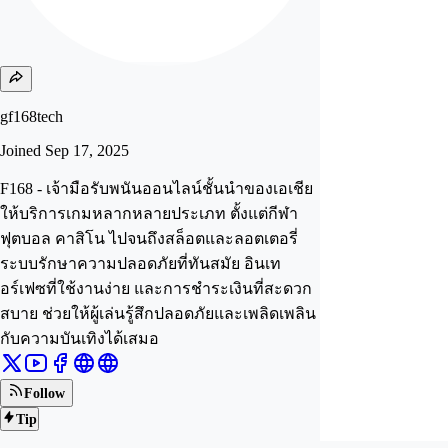
gf168tech
Joined
Sep 17, 2025
F168 - เจ้ามือรับพนันออนไลน์ชั้นนำของเอเชีย
ให้บริการเกมหลากหลายประเภท ตั้งแต่กีฬา
ฟุตบอล คาสิโน ไปจนถึงสล็อตและลอตเตอรี่
ระบบรักษาความปลอดภัยที่ทันสมัย ​​อินเท
อร์เฟซที่ใช้งานง่าย และการชำระเงินที่สะดวก
สบาย ช่วยให้ผู้เล่นรู้สึกปลอดภัยและเพลิดเพลิน
กับความบันเทิงได้เสมอ
Follow
Tip