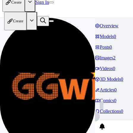
Sign In
Create
Create
Overview
Models
0
Posts
0
Images
2
Videos
0
3D Models
0
Articles
0
Comics
0
Collections
0