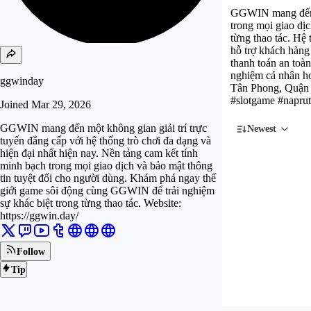
GGWIN mang đến mộ
trong mọi giao dị
từng thao tác. Hệ 
hỗ trợ khách hàng 
thanh toán an toàn
nghiệm cá nhân ho
ggwinday
Tân Phong, Quận 
#slotgame #napru
Joined
Mar 29, 2026
GGWIN mang đến một không gian giải trí trực
Newest
tuyến đẳng cấp với hệ thống trò chơi đa dạng và
hiện đại nhất hiện nay. Nền tảng cam kết tính
minh bạch trong mọi giao dịch và bảo mật thông
tin tuyệt đối cho người dùng. Khám phá ngay thế
giới game sôi động cùng GGWIN để trải nghiệm
sự khác biệt trong từng thao tác. Website:
https://ggwin.day/
Follow
Tip