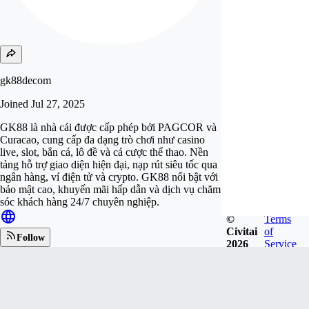
gk88decom
Joined
Jul 27, 2025
GK88 là nhà cái được cấp phép bởi PAGCOR và
Curacao, cung cấp đa dạng trò chơi như casino
live, slot, bắn cá, lô đề và cá cược thể thao. Nền
tảng hỗ trợ giao diện hiện đại, nạp rút siêu tốc qua
ngân hàng, ví điện tử và crypto. GK88 nổi bật với
bảo mật cao, khuyến mãi hấp dẫn và dịch vụ chăm
sóc khách hàng 24/7 chuyên nghiệp.
©
Terms
Civitai
of
Follow
2026
Service
Tip