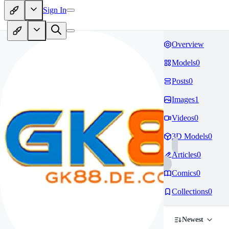
Sign In
Overview
Models
0
Posts
0
Images
1
Videos
0
3D Models
0
Articles
0
Comics
0
Collections
0
Newest