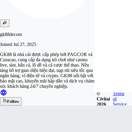
gk88decom
Joined
Jul 27, 2025
GK88 là nhà cái được cấp phép bởi PAGCOR và
Curacao, cung cấp đa dạng trò chơi như casino
live, slot, bắn cá, lô đề và cá cược thể thao. Nền
tảng hỗ trợ giao diện hiện đại, nạp rút siêu tốc qua
ngân hàng, ví điện tử và crypto. GK88 nổi bật với
bảo mật cao, khuyến mãi hấp dẫn và dịch vụ chăm
sóc khách hàng 24/7 chuyên nghiệp.
©
Terms
Civitai
of
Follow
2026
Service
Tip