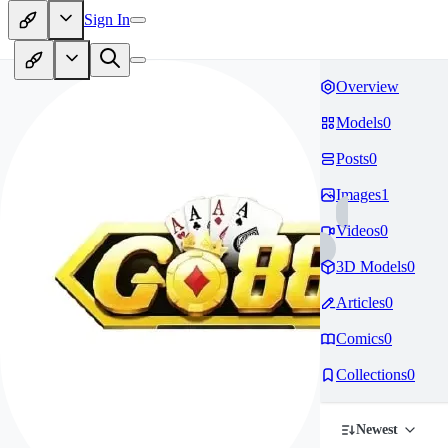
Sign In
Overview
Models
0
Posts
0
Images
1
Videos
0
3D Models
0
Articles
0
Comics
0
Collections
0
Newest