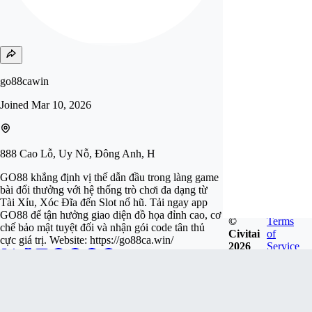
go88cawin
Joined
Mar 10, 2026
888 Cao Lỗ, Uy Nỗ, Đông Anh, H
GO88 khẳng định vị thế dẫn đầu trong làng game
bài đổi thưởng với hệ thống trò chơi đa dạng từ
Tài Xỉu, Xóc Đĩa đến Slot nổ hũ. Tải ngay app
GO88 để tận hưởng giao diện đồ họa đỉnh cao, cơ
©
Terms
chế bảo mật tuyệt đối và nhận gói code tân thủ
Civitai
of
cực giá trị. Website: https://go88ca.win/
2026
Service
Follow
Tip