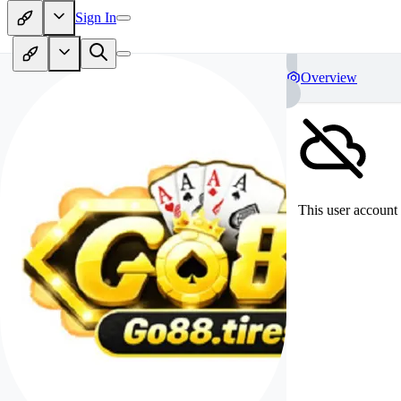
Sign In
Overview
This user account 