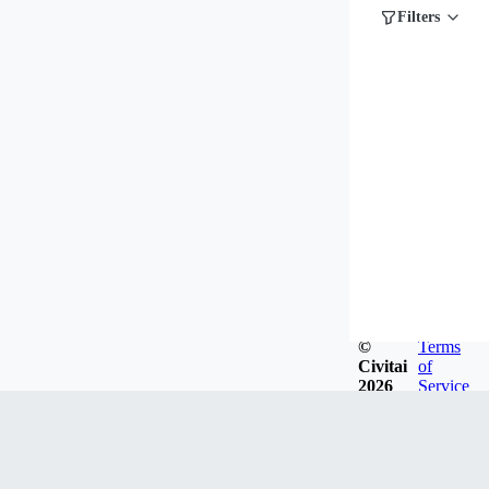
Filters
©
Terms
Civitai
of
2026
Service