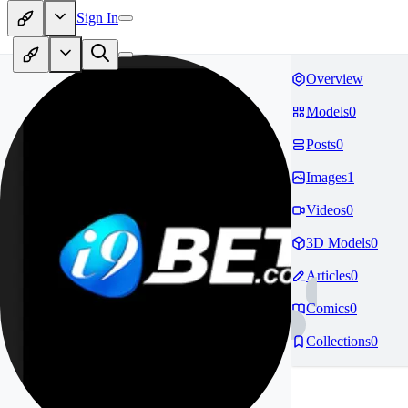
Sign In
Overview
Models
0
Posts
0
Images
1
Videos
0
3D Models
0
Articles
0
Comics
0
Collections
0