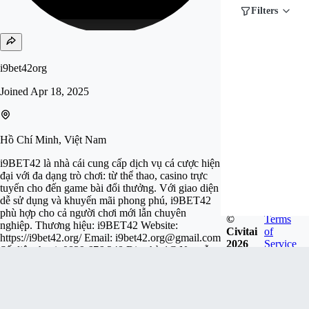
Filters
i9bet42org
Joined
Apr 18, 2025
Hồ Chí Minh, Việt Nam
i9BET42 là nhà cái cung cấp dịch vụ cá cược hiện
đại với đa dạng trò chơi: từ thể thao, casino trực
tuyến cho đến game bài đổi thưởng. Với giao diện
dễ sử dụng và khuyến mãi phong phú, i9BET42
phù hợp cho cả người chơi mới lẫn chuyên
©
Terms
nghiệp. Thương hiệu: i9BET42 Website:
Civitai
of
https://i9bet42.org/ Email:
i9bet42.org@gmail.com
2026
Service
Số điện thoại: 0839 676 248 Địa chỉ: 1C Nguyễn
Cảnh Chân, Phường Nguyễn Cư Tri
Follow