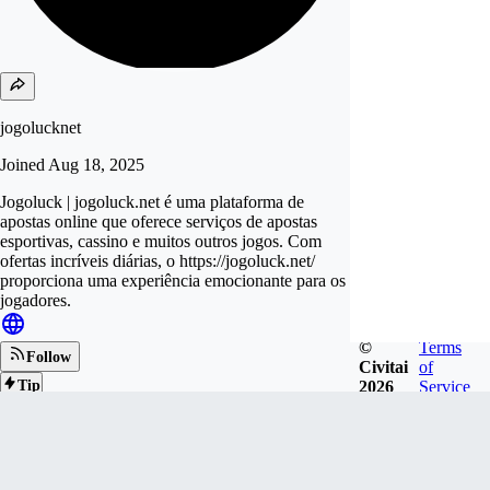
jogolucknet
Joined
Aug 18, 2025
Jogoluck | jogoluck.net é uma plataforma de
apostas online que oferece serviços de apostas
esportivas, cassino e muitos outros jogos. Com
ofertas incríveis diárias, o https://jogoluck.net/
proporciona uma experiência emocionante para os
jogadores.
©
Terms
Follow
Civitai
of
2026
Service
Tip