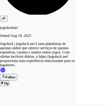
jogolucknet
Joined
Aug 18, 2025
Jogoluck | jogoluck.net é uma plataforma de
apostas online que oferece serviços de apostas
esportivas, cassino e muitos outros jogos. Com
ofertas incríveis diárias, o https://jogoluck.net/
proporciona uma experiência emocionante para os
jogadores.
Follow
Tip