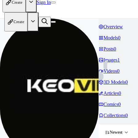
Sign In
Create
Create
Overview
Models
0
Posts
0
Images
1
Videos
0
3D Models
0
Articles
0
Comics
0
Collections
0
Newest