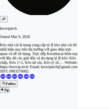
keoviptech
Joined
Mar 9, 2026
Kèo nhà cái là trang cung cấp tỷ lệ kèo nhà cái tốt
nhất hiện nay trên thị trường với giao diện trực
quan và dễ sử dụng. Trực tiếp Keonhacai hôm nay
với đầy đủ các giải đấu và đa dạng tỷ lệ kèo: Kèo
chấp, Kèo 1×2, Kèo tài xỉu, Kèo tỷ số,… Website:
https://keovip.tech/ Email:
keoviptech@gmail.com
SĐT: 0903576002
Follow
Tip