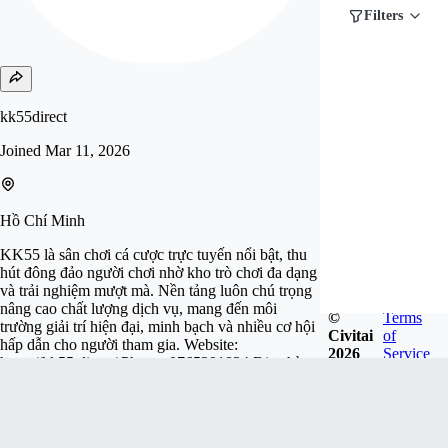
Filters
kk55direct
Joined
Mar 11, 2026
Hồ Chí Minh
KK55 là sân chơi cá cược trực tuyến nổi bật, thu
hút đông đảo người chơi nhờ kho trò chơi đa dạng
và trải nghiệm mượt mà. Nền tảng luôn chú trọng
nâng cao chất lượng dịch vụ, mang đến môi
©
Terms
trường giải trí hiện đại, minh bạch và nhiều cơ hội
Civitai
of
hấp dẫn cho người tham gia. Website:
2026
Service
https://kk55.direct/ Phone: 0765291834 Địa chỉ:
469/68 Nguyễn Kiệm, Phường 9, Phú Nhuận,
Thành phố Hồ Chí Minh, Việt Nam