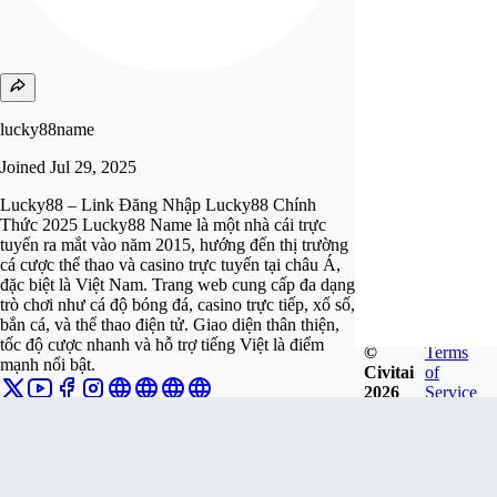
lucky88name
Joined
Jul 29, 2025
Lucky88 – Link Đăng Nhập Lucky88 Chính
Thức 2025 Lucky88 Name là một nhà cái trực
tuyến ra mắt vào năm 2015, hướng đến thị trường
cá cược thể thao và casino trực tuyến tại châu Á,
đặc biệt là Việt Nam. Trang web cung cấp đa dạng
trò chơi như cá độ bóng đá, casino trực tiếp, xổ số,
bắn cá, và thể thao điện tử. Giao diện thân thiện,
tốc độ cược nhanh và hỗ trợ tiếng Việt là điểm
©
Terms
mạnh nổi bật.
Civitai
of
2026
Service
Follow
Tip