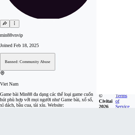
min88vnvip
Joined
Feb 18, 2025
Banned: Community Abuse
Viet Nam
Game bài Min88 đa dạng các thể loại game cuốn
©
Terms
hút phù hợp với mọi người như Game bài, xổ số,
Civitai
of
xì dách, bầu cua, tài xỉu. Website:
2026
Service
https://min88vn.vip/