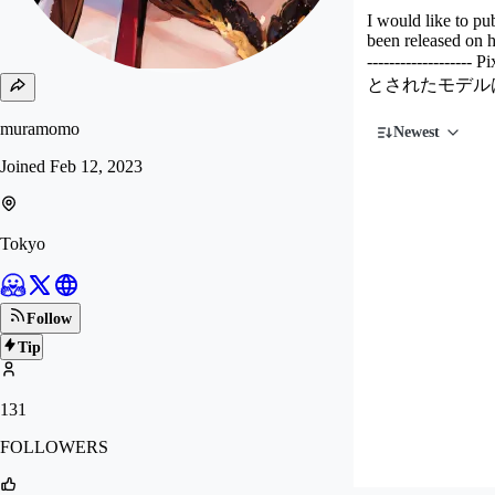
I would like to pu
been released on hu
---------
とされたモデルは
muramomo
Newest
Joined
Feb 12, 2023
Tokyo
Follow
Tip
131
FOLLOWERS