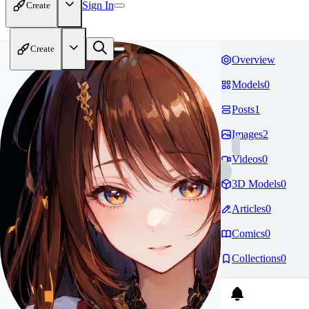
Sign In
Create
Create
Overview
Models
0
Posts
1
Images
2
Videos
0
3D Models
0
Articles
0
Comics
0
Collections
0