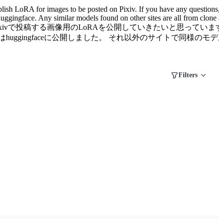
blish LoRA for images to be posted on Pixiv. If you have any questions
ggingface. Any similar models found on other sites are all from clone accoun
---------- Pixivで投稿する画像用のLoRAを公開していきた
huggingfaceに公開しました。 それ以外のサイトで同様
Filters