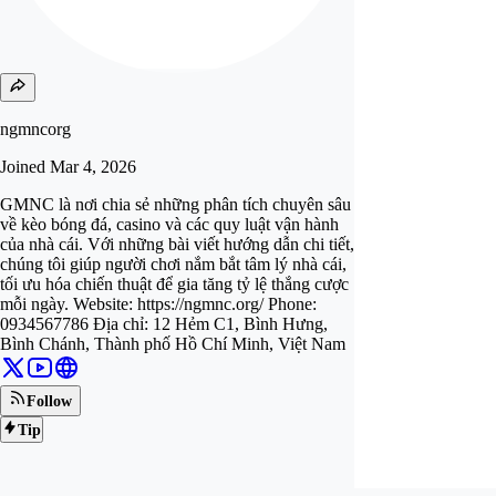
ngmncorg
Joined
Mar 4, 2026
GMNC là nơi chia sẻ những phân tích chuyên sâu
về kèo bóng đá, casino và các quy luật vận hành
của nhà cái. Với những bài viết hướng dẫn chi tiết,
chúng tôi giúp người chơi nắm bắt tâm lý nhà cái,
tối ưu hóa chiến thuật để gia tăng tỷ lệ thắng cược
mỗi ngày. Website: https://ngmnc.org/ Phone:
0934567786 Địa chỉ: 12 Hẻm C1, Bình Hưng,
Bình Chánh, Thành phố Hồ Chí Minh, Việt Nam
Follow
Tip