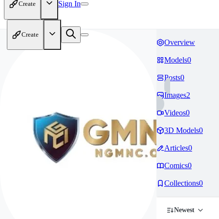
Sign In
Create
Create
Overview
Models
0
Posts
0
Images
2
Videos
0
3D Models
0
Articles
0
Comics
0
Collections
0
Newest