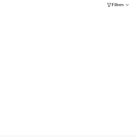
Filters