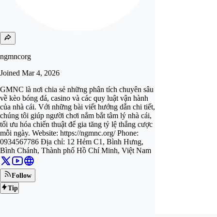
ngmncorg
Joined
Mar 4, 2026
GMNC là nơi chia sẻ những phân tích chuyên sâu
về kèo bóng đá, casino và các quy luật vận hành
của nhà cái. Với những bài viết hướng dẫn chi tiết,
chúng tôi giúp người chơi nắm bắt tâm lý nhà cái,
tối ưu hóa chiến thuật để gia tăng tỷ lệ thắng cược
mỗi ngày. Website: https://ngmnc.org/ Phone:
0934567786 Địa chỉ: 12 Hẻm C1, Bình Hưng,
Bình Chánh, Thành phố Hồ Chí Minh, Việt Nam
Follow
Tip