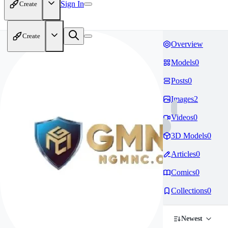
Sign In
Create
Create
Overview
Models
0
Posts
0
Images
2
Videos
0
3D Models
0
Articles
0
Comics
0
Collections
0
Newest