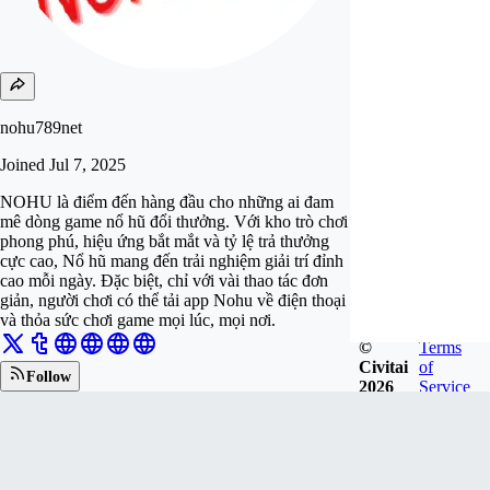
nohu789net
Joined
Jul 7, 2025
NOHU là điểm đến hàng đầu cho những ai đam
mê dòng game nổ hũ đổi thưởng. Với kho trò chơi
phong phú, hiệu ứng bắt mắt và tỷ lệ trả thưởng
cực cao, Nổ hũ mang đến trải nghiệm giải trí đỉnh
cao mỗi ngày. Đặc biệt, chỉ với vài thao tác đơn
giản, người chơi có thể tải app Nohu về điện thoại
và thỏa sức chơi game mọi lúc, mọi nơi.
©
Terms
Civitai
of
Follow
2026
Service
Tip