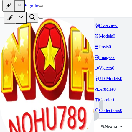
Sign In
Overview
Models
0
Posts
0
Images
2
Videos
0
3D Models
0
Articles
0
Comics
0
Collections
0
Newest