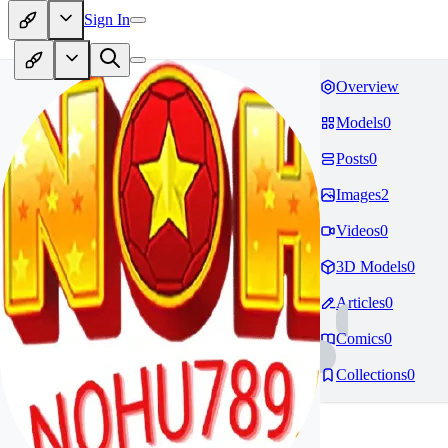
Sign In
Overview
Models
0
Posts
0
Images
2
Videos
0
3D Models
0
Articles
0
Comics
0
Collections
0